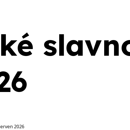
ké slavno
26
červen 2026