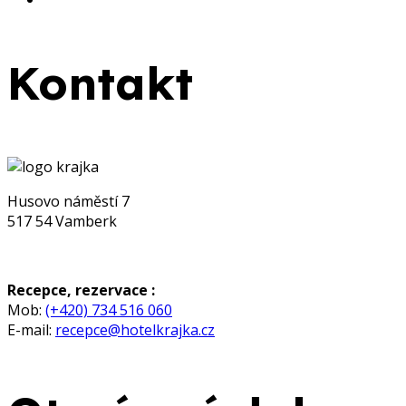
Kontakt
Husovo náměstí 7
517 54 Vamberk
Recepce, rezervace :
Mob:
(+420) 734 516 060
E-mail:
recepce@hotelkrajka.cz