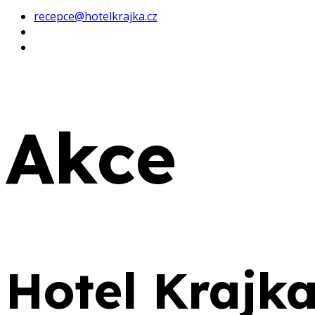
recepce@hotelkrajka.cz
Akce
Hotel Krajk