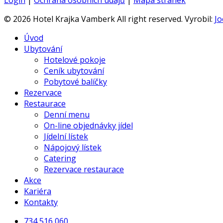
Login
|
Ochrana osobních údajů
|
Mapa stránek
© 2026 Hotel Krajka Vamberk All right reserved. Vyrobil:
Jo
Úvod
Ubytování
Hotelové pokoje
Ceník ubytování
Pobytové balíčky
Rezervace
Restaurace
Denní menu
On-line objednávky jídel
Jídelní lístek
Nápojový lístek
Catering
Rezervace restaurace
Akce
Kariéra
Kontakty
734 516 060