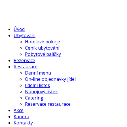
Úvod
Ubytování
Hotelové pokoje
Ceník ubytování
Pobytové balíčky
Rezervace
Restaurace
Denní menu
On-line objednávky jídel
Jídelní lístek
Nápojový lístek
Catering
Rezervace restaurace
Akce
Kariéra
Kontakty