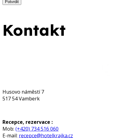
Potvrdit
Kontakt
Husovo náměstí 7
517 54 Vamberk
Recepce, rezervace :
Mob:
(+420) 734 516 060
E-mail:
recepce@hotelkrajka.cz