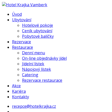
Úvod
Ubytování
Hotelové pokoje
Ceník ubytování
Pobytové balíčky
Rezervace
Restaurace
Denní menu
On-line objednávky jídel
Jídelní lístek
Nápojový lístek
Catering
Rezervace restaurace
Akce
Kariéra
Kontakty
recepce@hotelkrajka.cz